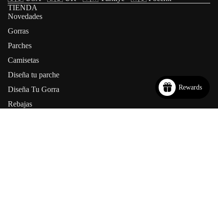
TIENDA
Novedades
Gorras
Parches
Camisetas
Diseña tu parche
Rewards
Diseña Tu Gorra
Rebajas
Blog
CORPORATIVO
Política de Privacidad
Política de Privacidad y Cookies
Política de Devoluciones y Reembolsos
Términos y Condiciones
Aviso Legal
Solicitudes de Privacidad (RGPD)
MI CUENTA