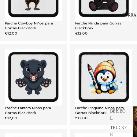
GORRA
Parche Cowboy Niños para
Parche Panda para Gorras
AGREGAR
Gorras BlackBork
BlackBork
€12,00
€12,00
Parche Pantera Niños para
Parche Pinguino Niños para
C
AGREGAR
BÉISBO
Gorras BlackBork
Gorras BlackBork
d
€12,00
€12,00
L
g
TRUCKE
R