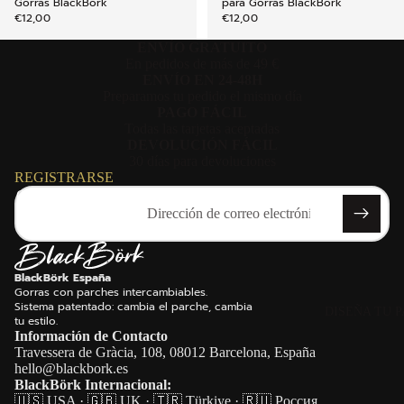
Gorras BlackBork
para Gorras BlackBork
€12,00
€12,00
ENVÍO GRATUITO
En pedidos de más de 49 €
ENVÍO EN 24-48H
Preparamos tu pedido el mismo día
PAGO FÁCIL
Todas las tarjetas aceptadas
DEVOLUCIÓN FÁCIL
30 días para devoluciones
REGISTRARSE
Correo electrónico
BlackBörk España
Gorras con parches intercambiables.
Sistema patentado: cambia el parche, cambia
DISEÑA TU 
tu estilo.
Información de Contacto
Travessera de Gràcia, 108, 08012 Barcelona, España
hello@blackbork.es
BlackBörk Internacional:
🇺🇸 USA
·
🇬🇧 UK
·
🇹🇷 Türkiye
·
🇷🇺 Россия