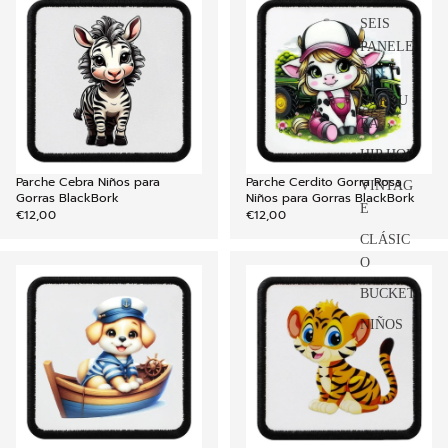
SEIS
PANELE
S
CORDU
RA
HIP HOP
Parche Cebra Niños para
Parche Cerdito Gorra Rosa
VINTAG
AGREGAR
Gorras BlackBork
Niños para Gorras BlackBork
E
€12,00
€12,00
CLÁSIC
O
BUCKET
NIÑOS