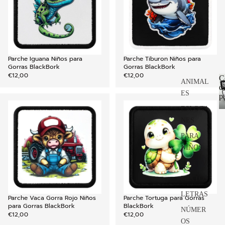
Parche Iguana Niños para
Parche Tiburon Niños para
AGREGAR
Gorras BlackBork
Gorras BlackBork
€12,00
€12,00
C
ANIMAL
d
ES
p
ESLOGA
NES
PARA
NIÑOS
CINETV
MIXTOS
LETRAS
Parche Vaca Gorra Rojo Niños
Parche Tortuga para Gorras
AGREGAR
para Gorras BlackBork
BlackBork
NÚMER
€12,00
€12,00
OS